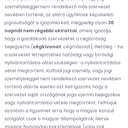
személyiséggel nem rendelkező más szervezet
nevében történik, az aláíró ügyfélnek képviseleti
jogosultságát is igazolnia kell, mégpedig olyan
30
napnál nem régebbi okirattal
, amely igazolja,
hogy a gazdálkodó szervezetet a cégbíróság
bejegyezte (
cégkivonat
, cégmásolat), illetőleg – ha
a szervezet létrejöttéhez hatósági vagy bírósági
nyilvántartásba vétel szükséges- a nyilvántartásba
vétel megtörtént. Külföldi jogi személy, vagy jogi
személyiséggel nem rendelkező szervezet nevében
történő aláírás esetén azt kell igazolni, hogy a
szervezet saját országának joga szerinti bejegyzése
vagy nyilvántartásba vétele megtörtént. Felhívjuk
azonban a figyelmet arra, hogy a magyar konzuli
szolgálat csak a magyar állampolgárok, illetve
magyar honosságú jogi személyek (vagy jogi