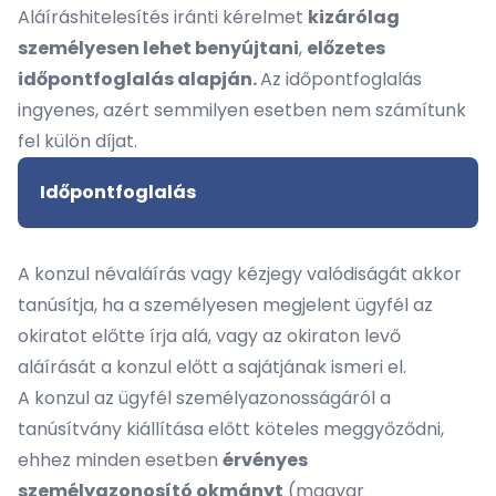
Aláíráshitelesítés iránti kérelmet
kizárólag
személyesen lehet benyújtani
,
előzetes
időpontfoglalás alapján.
Az időpontfoglalás
ingyenes, azért semmilyen esetben nem számítunk
fel külön díjat.
Időpontfoglalás
A konzul névaláírás vagy kézjegy valódiságát akkor
tanúsítja, ha a személyesen megjelent ügyfél az
okiratot előtte írja alá, vagy az okiraton levő
aláírását a konzul előtt a sajátjának ismeri el.
A konzul az ügyfél személyazonosságáról a
tanúsítvány kiállítása előtt köteles meggyőződni,
ehhez minden esetben
érvényes
személyazonosító okmányt
(magyar