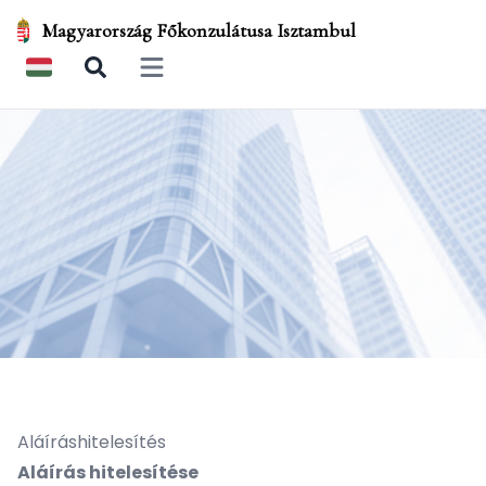
Magyarország Főkonzulátusa Isztambul
Open main menu
Aláíráshitelesítés
Aláírás hitelesítése