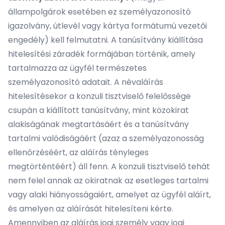
állampolgárok esetében ez személyazonosító
igazolvány, útlevél vagy kártya formátumú vezetői
engedély) kell felmutatni. A tanúsítvány kiállítása
hitelesítési záradék formájában történik, amely
tartalmazza az ügyfél természetes
személyazonosító adatait. A névaláírás
hitelesítésekor a konzuli tisztviselő felelőssége
csupán a kiállított tanúsítvány, mint közokirat
alakiságának megtartásáért és a tanúsítvány
tartalmi valódiságáért (azaz a személyazonosság
ellenőrzéséért, az aláírás tényleges
megtörténtéért) áll fenn. A konzuli tisztviselő tehát
nem felel annak az okiratnak az esetleges tartalmi
vagy alaki hiányosságaiért, amelyet az ügyfél aláírt,
és amelyen az aláírását hitelesíteni kérte.
Amennyiben az aláírás jogi személy vagy jogi