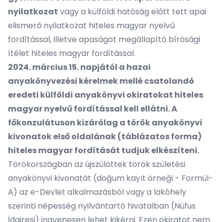
nyilatkozat
vagy a külföldi hatóság előtt tett apai
elismerő nyilatkozat hiteles magyar nyelvű
fordítással, illetve apaságot megállapító bírósági
ítélet hiteles magyar fordítással.
2024. március 15. napjától a hazai
anyakönyvezési kérelmek mellé csatolandó
eredeti külföldi anyakönyvi okiratokat hiteles
magyar nyelvű fordítással kell ellátni. A
főkonzulátuson kizárólag a török anyakönyvi
kivonatok első oldalának (táblázatos forma)
hiteles magyar fordítását tudjuk elkészíteni.
Törökországban az újszülöttek török születési
anyakönyvi kivonatát (doğum kayıt örneği - Formül-
A) az e-Devlet alkalmazásból vagy a lakóhely
szerinti népesség nyilvántartó hivatalban (Nüfus
İdairesi) ingyenesen lehet kikérni. Ezen okiratot nem