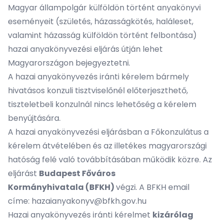
Magyar állampolgár külföldön történt anyakönyvi
eseményeit (születés, házasságkötés, haláleset,
valamint házasság külföldön történt felbontása)
hazai anyakönyvezési eljárás útján lehet
Magyarországon bejegyeztetni.
A hazai anyakönyvezés iránti kérelem bármely
hivatásos konzuli tisztviselőnél előterjeszthető,
tiszteletbeli konzulnál nincs lehetőség a kérelem
benyújtására.
A hazai anyakönyvezési eljárásban a Főkonzulátus a
kérelem átvételében és az illetékes magyarországi
hatóság felé való továbbításában működik közre. Az
eljárást
Budapest Főváros
Kormányhivatala (BFKH)
végzi. A BFKH email
címe:
hazaianyakonyv@bfkh.gov.hu
Hazai anyakönyvezés iránti kérelmet
kizárólag