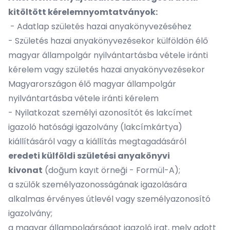
kitöltött kérelemnyomtatványok:
- Adatlap születés hazai anyakönyvezéséhez
- Születés hazai anyakönyvezésekor külföldön élő
magyar állampolgár nyilvántartásba vétele iránti
kérelem vagy születés hazai anyakönyvezésekor
Magyarországon élő magyar állampolgár
nyilvántartásba vétele iránti kérelem
- Nyilatkozat személyi azonosítót és lakcímet
igazoló hatósági igazolvány (lakcímkártya)
kiállításáról vagy a kiállítás megtagadásáról
eredeti külföldi születési anyakönyvi
kivonat
(doğum kayıt örneği - Formül-A);
a szülők személyazonosságának igazolására
alkalmas érvényes útlevél vagy személyazonosító
igazolvány;
a magyar állampolgárságot igazoló irat, mely adott