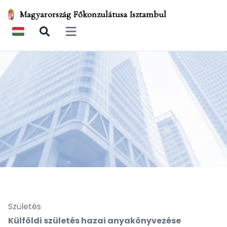
Magyarország Főkonzulátusa Isztambul
Open main menu
Születés
Külföldi születés hazai anyakönyvezése