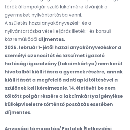
török állampolgár szülő lakcímére kívánják a
gyermeket nyilvántartásba venni.
A születés hazai anyakönyvezési- és a
nyilvántartásba vételi eljárás illeték- és konzuli
közreműködői
díjmentes.
2025. február 1-jétől hazai anyakönyvezéskor a
személyi azonosítót és lakcímet igazoló
hatósági igazolvány (lakcímkártya) nem kerül
hivatalból kiállításra a gyermek részére, annak
kiállítását a megfelelő adatlap kitöltésével a
szülőnek kell kérelmeznie. 14. életévét be nem
töltött polgár részére a lakcímkártya igénylése
külképviseletre történtő postázás esetében
díjmentes.
Anyasági támogatás/ Fiatalok Életkezdési