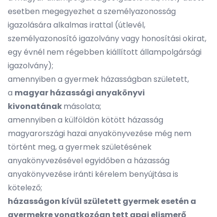
esetben megegyezhet a személyazonosság
igazolására alkalmas irattal (útlevél,
személyazonosító igazolvány vagy honosítási okirat,
egy évnél nem régebben kiállított állampolgársági
igazolvány);
amennyiben a gyermek házasságban született,
a
magyar házassági anyakönyvi
kivonatának
másolata;
amennyiben a külföldön kötött házasság
magyarországi hazai anyakönyvezése még nem
történt meg, a gyermek születésének
anyakönyvezésével egyidőben a házasság
anyakönyvezése iránti kérelem benyújtása is
kötelező;
házasságon kívül született gyermek esetén a
gyermekre vonatkozóan tett apai elismerő