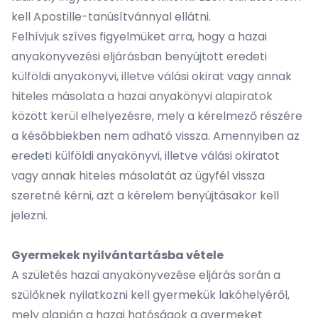
kell Apostille-tanúsítvánnyal ellátni.
Felhívjuk szíves figyelmüket arra, hogy a hazai
anyakönyvezési eljárásban benyújtott eredeti
külföldi anyakönyvi, illetve válási okirat vagy annak
hiteles másolata a hazai anyakönyvi alapiratok
között kerül elhelyezésre, mely a kérelmező részére
a későbbiekben nem adható vissza. Amennyiben az
eredeti külföldi anyakönyvi, illetve válási okiratot
vagy annak hiteles másolatát az ügyfél vissza
szeretné kérni, azt a kérelem benyújtásakor kell
jelezni.
Gyermekek nyilvántartásba vétele
A születés hazai anyakönyvezése eljárás során a
szülőknek nyilatkozni kell gyermekük lakóhelyéről,
mely alapján a hazai hatóságok a gyermeket