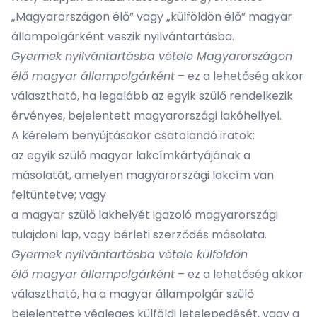
„Magyarországon élő” vagy „külföldön élő” magyar
állampolgárként veszik nyilvántartásba.
Gyermek nyilvántartásba vétele Magyarországon
élő magyar állampolgárként
– ez a lehetőség akkor
választható, ha legalább az egyik szülő rendelkezik
érvényes, bejelentett magyarországi lakóhellyel.
A kérelem benyújtásakor csatolandó iratok:
az egyik szülő magyar lakcímkártyájának a
másolatát, amelyen
magyarországi
lakcím
van
feltüntetve; vagy
a magyar szülő lakhelyét igazoló magyarországi
tulajdoni lap, vagy bérleti szerződés másolata.
Gyermek nyilvántartásba vétele külföldön
élő magyar állampolgárként
– ez a lehetőség akkor
választható, ha a magyar állampolgár szülő
bejelentette végleges külföldi letelepedését, vagy a