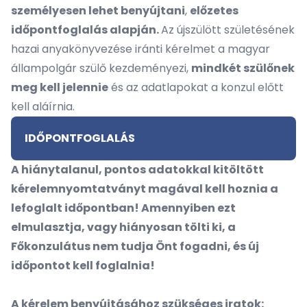
személyesen lehet benyújtani
,
előzetes
időpontfoglalás alapján.
Az újszülött születésének
hazai anyakönyvezése iránti kérelmet a magyar
állampolgár szülő kezdeményezi,
mindkét szülőnek
meg kell jelennie
és az adatlapokat a konzul előtt
kell aláírnia.
IDŐPONTFOGLALÁS
A hiánytalanul, pontos adatokkal kitöltött
kérelemnyomtatványt magával kell hoznia a
lefoglalt időpontban! Amennyiben ezt
elmulasztja, vagy hiányosan tölti ki, a
Főkonzulátus nem tudja Önt fogadni, és új
időpontot kell foglalnia!
A kérelem benyújtásához szükséges iratok: