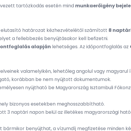
vezett tartózkodás esetén mind
munkaerőigény bejelen
z elutasító határozat kézhezvételétől számított
8 naptár
elyet a fellebbezés benyújtásakor kell befizetni.
pontfoglalás alapján
lehetséges. Az időpontfoglalás az
nyelveinek valamelyikén, lehetőleg angolul vagy magyarul í
gató, korábban be nem nyújtott dokumentumok.
 személyesen nyújtható be Magyarország Isztambuli Főkon
 amely bizonyos esetekben meghosszabbítható.
t 3 naptári napon belül az illetékes magyarországi hatós
et bármikor benyújthat, a vízumdíj megfizetése minden k