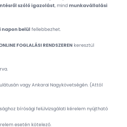
tésről szóló igazolást
, mind
munkavállalási
i napon belül
fellebbezhet.
ONLINE FOGLALÁSI RENDSZEREN
keresztül
rva.
zulátusán vagy Ankarai Nagykövetségén. (Attól
ághoz bírósági felülvizsgálati kérelem nyújtható
érelem esetén kötelező.