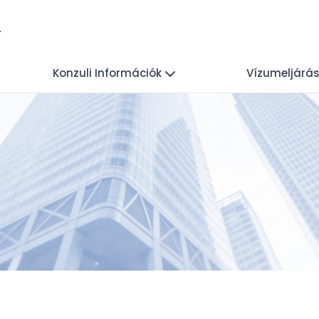
l
Konzuli Információk
Vízumeljárá