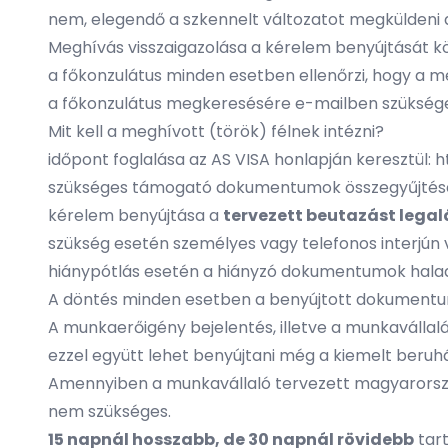
nem, elegendő a szkennelt változatot megküldeni
Meghívás visszaigazolása a kérelem benyújtását 
a főkonzulátus minden esetben ellenőrzi, hogy a me
a főkonzulátus megkeresésére e-mailben szükséges 
Mit kell a meghívott (török) félnek intézni?
időpont foglalása az AS VISA honlapján keresztül:
h
szükséges támogató dokumentumok összegyűjtés
kérelem benyújtása a
tervezett beutazást lega
szükség esetén személyes vagy telefonos interjún 
hiánypótlás esetén a hiányzó dokumentumok hala
A döntés minden esetben a benyújtott dokumentum
A munkaerőigény bejelentés, illetve a munkavállalá
ezzel együtt lehet benyújtani még a kiemelt beruház
Amennyiben a munkavállaló tervezett magyarorsz
nem szükséges.
15 napnál hosszabb, de 30 napnál rövidebb
tart