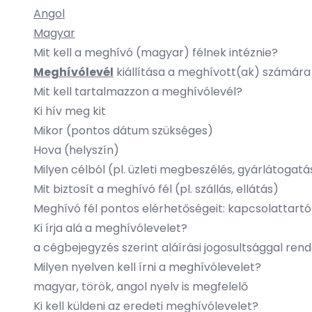
Angol
Magyar
Mit kell a meghívó (magyar) félnek intéznie?
Meghívólevél
kiállítása a meghívott(ak) számára
Mit kell tartalmazzon a meghívólevél?
Ki hív meg kit
Mikor (pontos dátum szükséges)
Hova (helyszín)
Milyen célból (pl. üzleti megbeszélés, gyárlátoga
Mit biztosít a meghívó fél (pl. szállás, ellátás)
Meghívó fél pontos elérhetőségeit: kapcsolattartó
Ki írja alá a meghívólevelet?
a cégbejegyzés szerint aláírási jogosultsággal ren
Milyen nyelven kell írni a meghívólevelet?
magyar, török, angol nyelv is megfelelő
Ki kell küldeni az eredeti meghívólevelet?