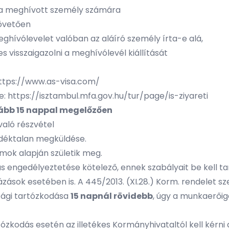
 a meghívott személy számára
követően
ghívólevelet valóban az aláíró személy írta-e alá,
visszaigazolni a meghívólevél kiállítását
ttps://www.as-visa.com/
e:
https://isztambul.mfa.gov.hu/tur/page/is-ziyareti
lább 15 nappal megelőzően
való részvétel
déktalan megküldése.
ok alapján születik meg.
s engedélyeztetése kötelező, ennek szabályait be kell ta
ások esetében is. A 445/2013. (XI.28.) Korm. rendelet sze
ági tartózkodása
15 napnál rövidebb
, úgy a munkaerői
ózkodás esetén az illetékes Kormányhivataltól kell kérni