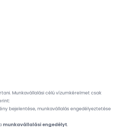
rtani. Munkavállalási célú vízumkérelmet csak
rint:
gény bejelentése, munkavállalás engedélyeztetése
 a
munkavállalási engedélyt
.