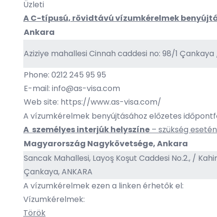
Üzleti
A C-típusú, rövidtávú vízumkérelmek benyújtás
Ankara
Aziziye mahallesi Cinnah caddesi no: 98/1 Çankay
Phone: 0212 245 95 95
E-mail:
info@as-visa.com
Web site:
https://www.as-visa.com/
A vízumkérelmek benyújtásához előzetes időpontfo
A személyes interjúk helyszíne
– szükség eseté
Magyarország Nagykövetsége, Ankara
Sancak Mahallesi, Layoş Koşut Caddesi No.2., / Kahir
Çankaya, ANKARA
A vízumkérelmek ezen a linken érhetők el:
Vízumkérelmek:
Török