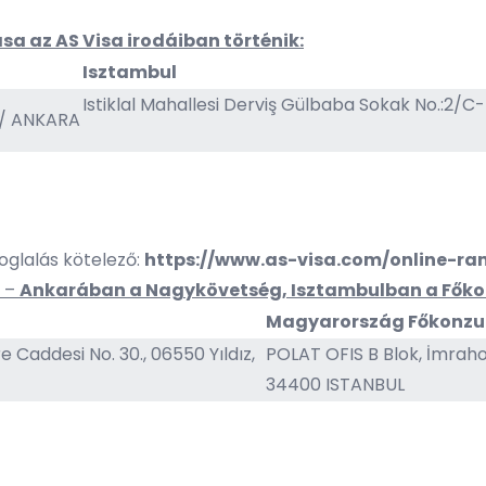
a az AS Visa irodáiban történik:
Isztambul
Istiklal Mahallesi Derviş
Gülbaba Sokak No.:2/C-D
a / ANKARA
glalás kötelező:
https://www.as-visa.com/online-r
n –
Ankarában a Nagykövetség, Isztambulban a Főkon
Magyarország Főkonzul
e Caddesi No. 30., 06550 Yıldız,
POLAT OFIS B Blok, İmraho
34400 ISTANBUL