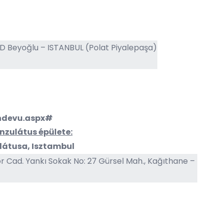
 Beyoğlu – ISTANBUL (Polat Piyalepaşa)
andevu.aspx#
zulátus épülete:
átusa, Isztambul
r Cad. Yankı Sokak No: 27 Gürsel Mah., Kağıthane –