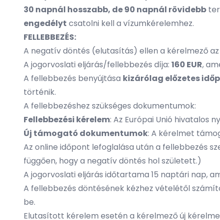
30 napnál hosszabb, de 90 napnál rövidebb
ter
engedélyt
csatolni kell a vízumkérelemhez.
FELLEBBEZÉS:
A negatív döntés (elutasítás) ellen a kérelmező a
A jogorvoslati eljárás/fellebbezés díja:
160 EUR
, am
A fellebbezés benyújtása
kizárólag előzetes idő
történik.
A fellebbezéshez szükséges dokumentumok:
Fellebbezési kérelem
: Az Európai Unió hivatalos 
Új támogató dokumentumok
: A kérelmet támo
Az online időpont lefoglalása után a fellebbezés
függően, hogy a negatív döntés hol született.)
A jogorvoslati eljárás időtartama 15 naptári nap,
A fellebbezés döntésének kézhez vételétől számítot
be.
Elutasított kérelem esetén a kérelmező új kérelm