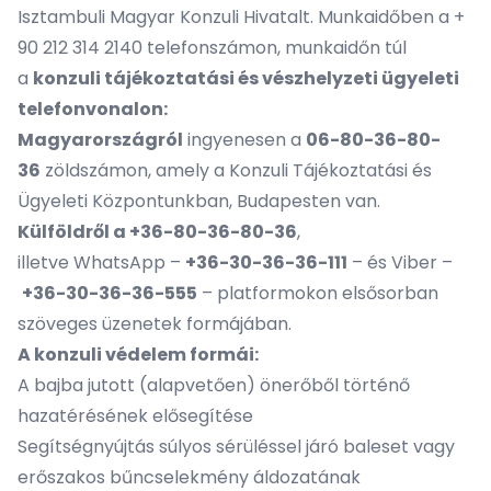
Isztambuli Magyar Konzuli Hivatalt. Munkaidőben a +
90 212 314 2140 telefonszámon, munkaidőn túl
a
konzuli tájékoztatási és vészhelyzeti ügyeleti
telefonvonalon:
Magyarországról
ingyenesen a
06-80-36-80-
36
zöldszámon, amely a Konzuli Tájékoztatási és
Ügyeleti Központunkban, Budapesten van.
Külföldről a +36-80-36-80-36
,
illetve WhatsApp –
+36-30-36-36-111
– és Viber –
+36-30-36-36-555
– platformokon elsősorban
szöveges üzenetek formájában.
A konzuli védelem formái:
A bajba jutott (alapvetően) önerőből történő
hazatérésének elősegítése
Segítségnyújtás súlyos sérüléssel járó baleset vagy
erőszakos bűncselekmény áldozatának