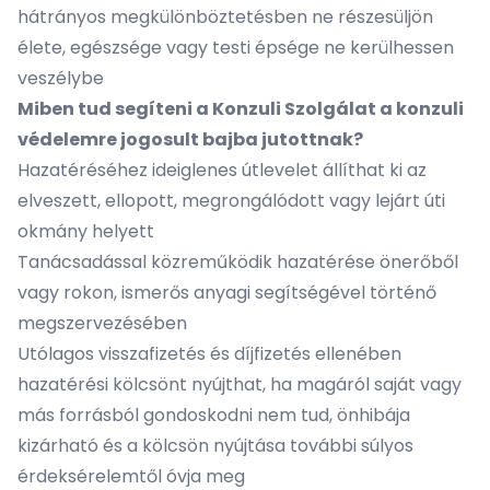
hátrányos megkülönböztetésben ne részesüljön
élete, egészsége vagy testi épsége ne kerülhessen
veszélybe
Miben tud segíteni a Konzuli Szolgálat a konzuli
védelemre jogosult bajba jutottnak?
Hazatéréséhez ideiglenes útlevelet állíthat ki az
elveszett, ellopott, megrongálódott vagy lejárt úti
okmány helyett
Tanácsadással közreműködik hazatérése önerőből
vagy rokon, ismerős anyagi segítségével történő
megszervezésében
Utólagos visszafizetés és díjfizetés ellenében
hazatérési kölcsönt nyújthat, ha magáról saját vagy
más forrásból gondoskodni nem tud, önhibája
kizárható és a kölcsön nyújtása további súlyos
érdeksérelemtől óvja meg