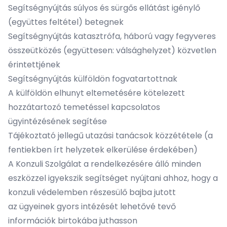
Segítségnyújtás súlyos és sürgős ellátást igénylő
(együttes feltétel) betegnek
Segítségnyújtás katasztrófa, háború vagy fegyveres
összeütközés (együttesen: válsághelyzet) közvetlen
érintettjének
Segítségnyújtás külföldön fogvatartottnak
A külföldön elhunyt eltemetésére kötelezett
hozzátartozó temetéssel kapcsolatos
ügyintézésének segítése
Tájékoztató jellegű utazási tanácsok közzététele (a
fentiekben írt helyzetek elkerülése érdekében)
A Konzuli Szolgálat a rendelkezésére álló minden
eszközzel igyekszik segítséget nyújtani ahhoz, hogy a
konzuli védelemben részesülő bajba jutott
az ügyeinek gyors intézését lehetővé tevő
információk birtokába juthasson