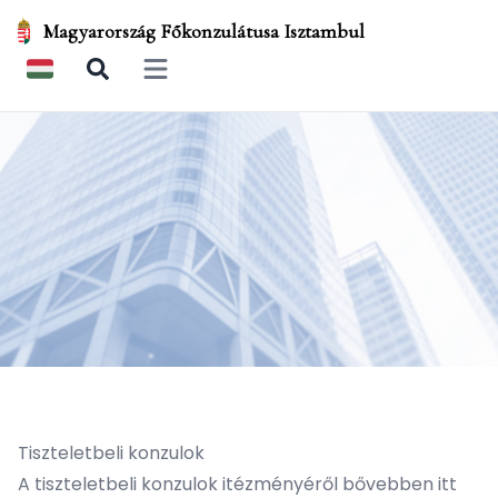
Magyarország Főkonzulátusa Isztambul
Open main menu
Tiszteletbeli konzulok
A tiszteletbeli konzulok itézményéről bővebben
itt