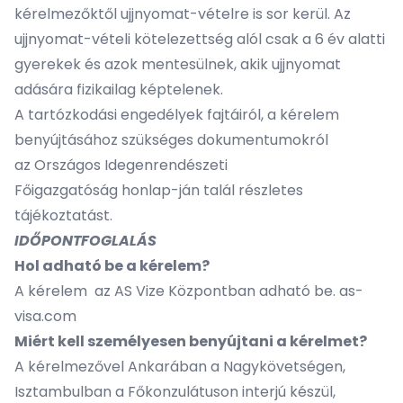
kérelmezőktől ujjnyomat-vételre is sor kerül. Az
ujjnyomat-vételi kötelezettség alól csak a 6 év alatti
gyerekek és azok mentesülnek, akik ujjnyomat
adására fizikailag képtelenek.
A tartózkodási engedélyek fajtáiról, a kérelem
benyújtásához szükséges dokumentumokról
az
Országos Idegenrendészeti
Főigazgatóság
honlap-ján talál részletes
tájékoztatást.
IDŐPONTFOGLALÁS
Hol adható be a kérelem?
A kérelem az AS Vize Központban adható be.
as-
visa.com
Miért kell személyesen benyújtani a kérelmet?
A kérelmezővel Ankarában a Nagykövetségen,
Isztambulban a Főkonzulátuson interjú készül,