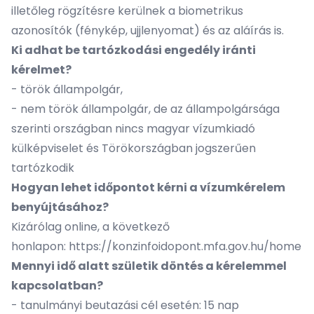
illetőleg rögzítésre kerülnek a biometrikus
azonosítók (fénykép, ujjlenyomat) és az aláírás is.
Ki adhat be tartózkodási engedély iránti
kérelmet?
- török állampolgár,
- nem török állampolgár, de az állampolgársága
szerinti országban nincs magyar vízumkiadó
külképviselet és Törökországban jogszerűen
tartózkodik
Hogyan lehet időpontot kérni a vízumkérelem
benyújtásához?
Kizárólag online, a következő
honlapon:
https://konzinfoidopont.mfa.gov.hu/home
Mennyi idő alatt születik döntés a kérelemmel
kapcsolatban?
- tanulmányi beutazási cél esetén: 15 nap