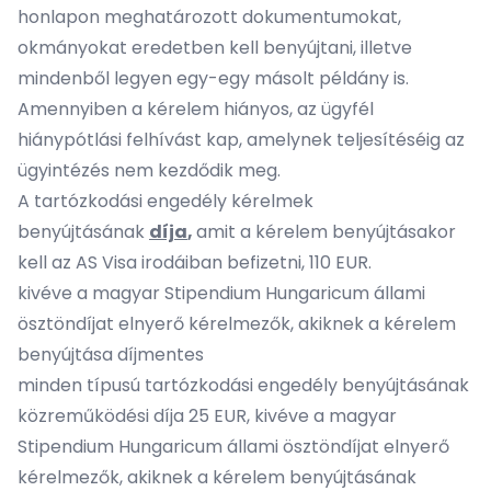
honlapon meghatározott dokumentumokat,
okmányokat eredetben kell benyújtani, illetve
mindenből legyen egy-egy másolt példány is.
Amennyiben a kérelem hiányos, az ügyfél
hiánypótlási felhívást kap, amelynek teljesítéséig az
ügyintézés nem kezdődik meg.
A tartózkodási engedély kérelmek
benyújtásának
díja
,
amit a kérelem benyújtásakor
kell az AS Visa irodáiban befizetni, 110 EUR.
kivéve a magyar Stipendium Hungaricum állami
ösztöndíjat elnyerő kérelmezők, akiknek a kérelem
benyújtása díjmentes
minden típusú tartózkodási engedély benyújtásának
közreműködési díja 25 EUR, kivéve a magyar
Stipendium Hungaricum állami ösztöndíjat elnyerő
kérelmezők, akiknek a kérelem benyújtásának