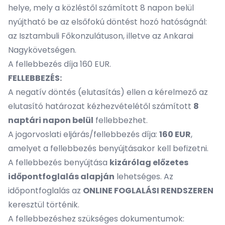
helye, mely a közléstől számított 8 napon belül
nyújtható be az elsőfokú döntést hozó hatóságnál:
az Isztambuli Főkonzulátuson, illetve az Ankarai
Nagykövetségen.
A fellebbezés díja 160 EUR.
FELLEBBEZÉS:
A negatív döntés (elutasítás) ellen a kérelmező az
elutasító határozat kézhezvételétől számított
8
naptári napon belül
fellebbezhet.
A jogorvoslati eljárás/fellebbezés díja:
160 EUR
,
amelyet a fellebbezés benyújtásakor kell befizetni.
A fellebbezés benyújtása
kizárólag előzetes
időpontfoglalás alapján
lehetséges. Az
időpontfoglalás az
ONLINE FOGLALÁSI RENDSZEREN
keresztül történik.
A fellebbezéshez szükséges dokumentumok: