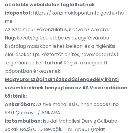
az alábbi weboldalon foglalhatnak
időpontot:
https://konzinfoidopont.mfa.gov.hu/ho
me
Az Isztambuli Főkonzulátus, illetve az Ankarai
Nagykövetség épületébe és az ügyfélváróba
kizárólag maszkban lehet belépni és a higiéniás
előírásokat (pl. kézfertőtlenítés, távolságtartás)
szigorúan be kell tartani! Kérjük, a megadott
időpontban érkezzenek!
Magyarországi tartózkodási engedély iránti
vízumkérelmek benyújtása az AS Visa irodáiban
történik:
Ankarában:
Aziziye mahallesi Cinnah caddesi no:
98/1 Çankaya / ANKARA
Isztambulban:
Istiklal Mahallesi Derviş
Gülbaba
Sokak No.:2/C-D Beyoğlu – ISTANBUL (Polat