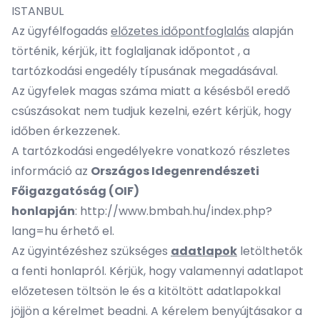
ISTANBUL
Az ügyfélfogadás
előzetes időpontfoglalás
alapján
történik, kérjük,
itt foglaljanak időpontot
, a
tartózkodási engedély típusának megadásával.
Az ügyfelek magas száma miatt a késésből eredő
csúszásokat nem tudjuk kezelni, ezért kérjük, hogy
időben érkezzenek.
A tartózkodási engedélyekre vonatkozó részletes
információ az
Országos Idegenrendészeti
Főigazgatóság (OIF)
honlapján
:
http://www.bmbah.hu/index.php?
lang=hu
érhető el.
Az ügyintézéshez szükséges
adatlapok
letölthetők
a fenti honlapról. Kérjük, hogy valamennyi adatlapot
előzetesen töltsön le és a kitöltött adatlapokkal
jöjjön a kérelmet beadni. A kérelem benyújtásakor a