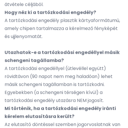
átvétele céljából.
Hogy néz ki a tartózkodási engedély?
A tartózkodási engedély plasztik kártyaformátumú,
amely chipen tartalmazza a kérelmező fényképét
és ujjlenyomatát.
Utazhatok-e a tartózkodási engedéllyel másik
schengeni tagállamba?
A tartózkodási engedéllyel (útlevéllel együtt)
rövidtávon (90 napot nem meg haladóan) lehet
másik schengeni tagállamban is tartózkodni.
Egyebekben (a schengeni térségen kívül) a
tartózkodási engedély utazásra NEM jogosít.
Mi történik, ha a tartózkodási engedély iránti
kérelem elutasításra került?
Az elutasító döntéssel szemben jogorvoslatnak van