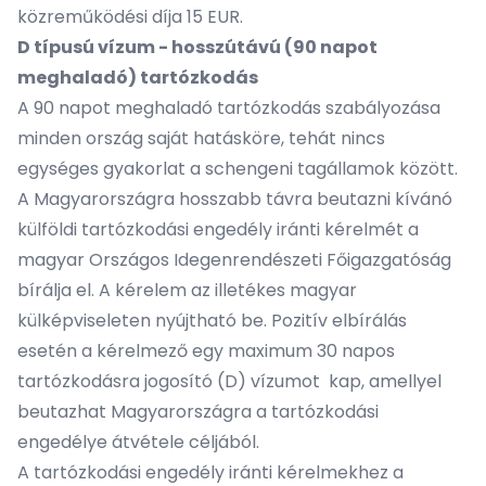
közreműködési díja 15 EUR.
D típusú vízum - hosszútávú (90 napot
meghaladó) tartózkodás
A 90 napot meghaladó tartózkodás szabályozása
minden ország saját hatásköre, tehát nincs
egységes gyakorlat a schengeni tagállamok között.
A Magyarországra hosszabb távra beutazni kívánó
külföldi tartózkodási engedély iránti kérelmét a
magyar Országos Idegenrendészeti Főigazgatóság
bírálja el. A kérelem az illetékes magyar
külképviseleten nyújtható be. Pozitív elbírálás
esetén a kérelmező egy maximum 30 napos
tartózkodásra jogosító (D) vízumot kap, amellyel
beutazhat Magyarországra a tartózkodási
engedélye átvétele céljából.
A tartózkodási engedély iránti kérelmekhez a