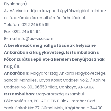
Piyalepaşa)
Az AS Visa irodája a központi ügyfélszolgálat telefon-
és faxszámán és email címén érhetőek el.
Telefon: 0212 245 95 95
Fax: 0212 245 94 94
E-mail:
info@as-visa.com
A kérelmezők meghallgatásának helyszíne
Ankarában a Nagykövetség, Isztambulban a
Főkonzulátus épülete a kérelem benyújtásának
napján.
Ankarában:
Magyarország Ankarai Nagykövetsége,
Sancak Mahallesi, Layos Kosut Caddesi No.2., / Kahire
Caddesi No. 30., 06550 Yildiz, Cankaya, ANKARA
Isztambulban
: Magyarország Isztambuli
Főkonzulátusa, POLAT OFIS B Blok, Imrahor Cad.
Yankı Sokak No: 27 Gürsel Mah., Kağıthane – 34400