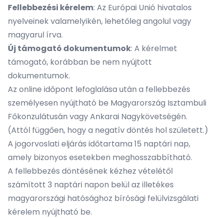
Fellebbezési kérelem
: Az Európai Unió hivatalos
nyelveinek valamelyikén, lehetőleg angolul vagy
magyarul írva.
Új támogató dokumentumok
: A kérelmet
támogató, korábban be nem nyújtott
dokumentumok.
Az online időpont lefoglalása után a fellebbezés
személyesen nyújtható be Magyarország Isztambuli
Főkonzulátusán vagy Ankarai Nagykövetségén.
(Attól függően, hogy a negatív döntés hol született.)
A jogorvoslati eljárás időtartama 15 naptári nap,
amely bizonyos esetekben meghosszabbítható.
A fellebbezés döntésének kézhez vételétől
számított 3 naptári napon belül az illetékes
magyarországi hatósághoz bírósági felülvizsgálati
kérelem nyújtható be.