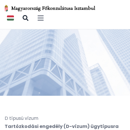
Magyarország Főkonzulátusa Isztambul
Open main menu
D típusú vízum
Tartózkodási engedély (D-vízum) ügytípusra