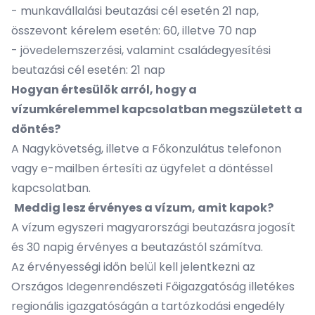
- munkavállalási beutazási cél esetén 21 nap,
összevont kérelem esetén: 60, illetve 70 nap
- jövedelemszerzési, valamint családegyesítési
beutazási cél esetén: 21 nap
Hogyan értesülök arról, hogy a
vízumkérelemmel kapcsolatban megszületett a
döntés?
A Nagykövetség, illetve a Főkonzulátus telefonon
vagy e-mailben értesíti az ügyfelet a döntéssel
kapcsolatban.
Meddig lesz érvényes a vízum, amit kapok?
A vízum egyszeri magyarországi beutazásra jogosít
és 30 napig érvényes a beutazástól számítva.
Az érvényességi időn belül kell jelentkezni az
Országos Idegenrendészeti Főigazgatóság illetékes
regionális igazgatóságán a tartózkodási engedély