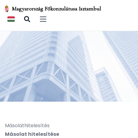
Magyarország Főkonzulátusa Isztambul
Open main menu
Másolathitelesítés
Másolat hitelesítése