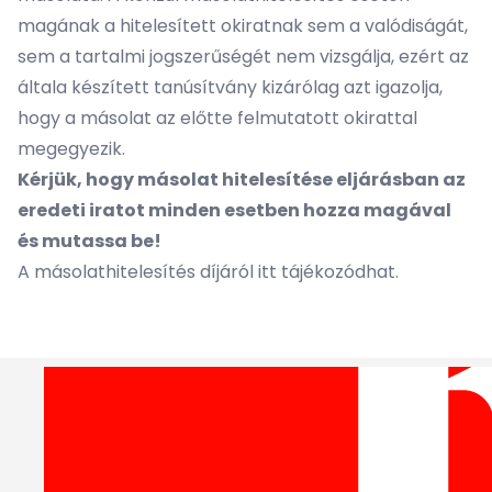
magának a hitelesített okiratnak sem a valódiságát,
sem a tartalmi jogszerűségét nem vizsgálja, ezért az
általa készített tanúsítvány kizárólag azt igazolja,
hogy a másolat az előtte felmutatott okirattal
megegyezik.
Kérjük, hogy másolat hitelesítése eljárásban az
eredeti iratot minden esetben hozza magával
és mutassa be!
A másolathitelesítés díjáról
itt tájékozódhat
.