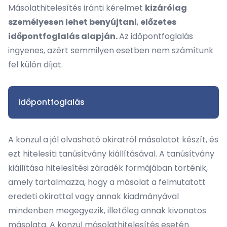
Másolathitelesítés iránti kérelmet
kizárólag
személyesen lehet benyújtani
,
előzetes
időpontfoglalás alapján.
Az időpontfoglalás
ingyenes, azért semmilyen esetben nem számítunk
fel külön díjat.
Időpontfoglalás
A konzul a jól olvasható okiratról másolatot készít, és
ezt hitelesíti tanúsítvány kiállításával. A tanúsítvány
kiállítása hitelesítési záradék formájában történik,
amely tartalmazza, hogy a másolat a felmutatott
eredeti okirattal vagy annak kiadmányával
mindenben megegyezik, illetőleg annak kivonatos
másolata. A konzul másolathitelesítés esetén