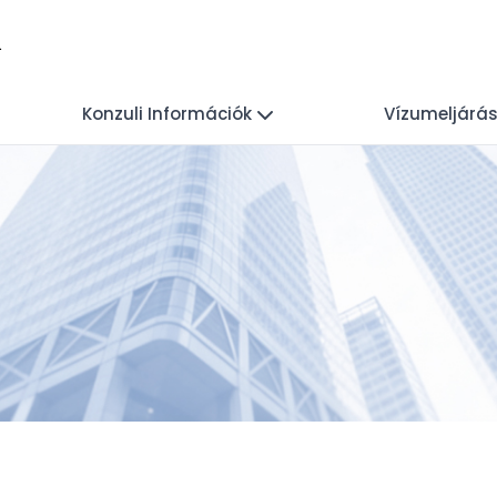
l
Konzuli Információk
Vízumeljárá