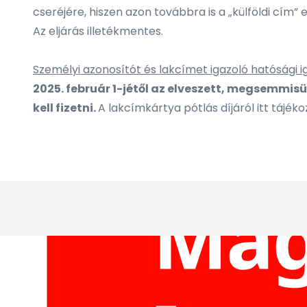
cseréjére, hiszen azon továbbra is a „külföldi cím” 
Az eljárás illetékmentes.
Személyi azonosítót és lakcímet igazoló hatósági 
2025. február 1-jétől az elveszett, megsemmis
kell fizetni.
A lakcímkártya pótlás díjáról itt tájék