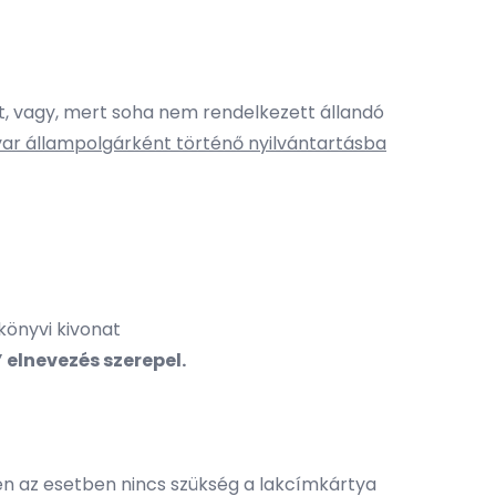
t, vagy, mert soha nem rendelkezett állandó
ar állampolgárként történő nyilvántartásba
akönyvi kivonat
 elnevezés szerepel.
en az esetben nincs szükség a lakcímkártya