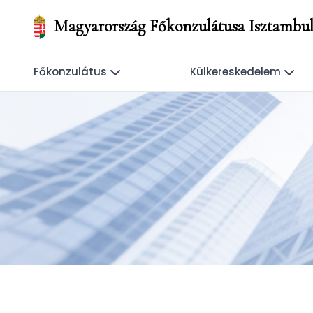
Magyarország Főkonzulátusa Isztambu
Főkonzulátus
Külkereskedelem