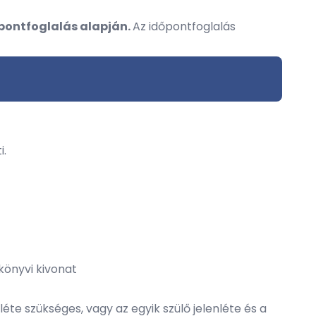
őpontfoglalás alapján.
Az időpontfoglalás
i.
akönyvi kivonat
éte szükséges, vagy az egyik szülő jelenléte és a