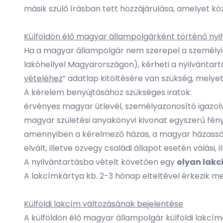
másik szülő írásban tett hozzájárulása, amelyet köz
Külföldön élő magyar állampolgárként történő nyi
Ha a magyar állampolgár nem szerepel a személyi 
lakóhellyel Magyarországon), kérheti a nyilvántartá
vételéhez
” adatlap kitöltésére van szükség, melyet 
A kérelem benyújtásához szükséges iratok:
érvényes magyar útlevél, személyazonosító igazol
magyar születési anyakönyvi kivonat egyszerű fé
amennyiben a kérelmező házas, a magyar házassá
elvált, illetve özvegy családi állapot esetén válási
A nyilvántartásba vételt követően egy
olyan lakc
A lakcímkártya kb. 2-3 hónap elteltével érkezik me
Külföldi lakcím változásának bejelentése
A külföldön élő magyar állampolgár külföldi lakcí