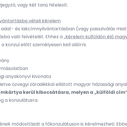
jegyző, vagy két tanú hitelesít.
lvántartásba vételi kérelem
adat- és lakcímnyilvántartásban (vagy passziválás miat
sba való felvételét. Ehhez a „
kérelem külföldön élő magy
a konzul előtt személyesen kell aláírni.
vány
nymásolatban
gi anyakönyvi kivonata
, illetve özvegyi záradékkal ellátott magyar házassági any
ímkártya kerül kibocsátásra, melyen a „külföldi cím”
g a konzulátusra.
mének módosítását a főkonzulátuson is kérelmezheti. Ebb