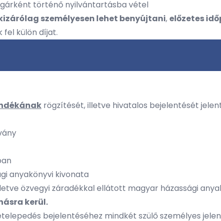
lgárként történő nyilvántartásba vétel
kizárólag személyesen lehet benyújtani
,
előzetes id
el külön díjat.
zándékának
rögzítését, illetve hivatalos bejelentését jelent
vány
ban
gi anyakönyvi kivonata
, illetve özvegyi záradékkal ellátott magyar házassági any
ásra kerül.
letelepedés bejelentéséhez mindkét szülő személyes jelenl