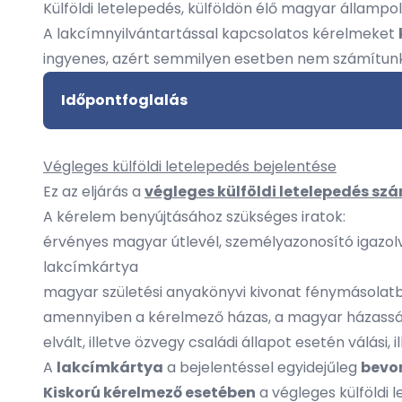
Külföldi letelepedés, külföldön élő magyar állampo
A lakcímnyilvántartással kapcsolatos kérelmeket
ingyenes, azért semmilyen esetben nem számítunk f
Időpontfoglalás
Végleges külföldi letelepedés bejelentése
Ez az eljárás a
végleges külföldi letelepedés s
A kérelem benyújtásához szükséges iratok:
érvényes magyar útlevél, személyazonosító igazol
lakcímkártya
magyar születési anyakönyvi kivonat fénymásolat
amennyiben a kérelmező házas, a magyar házassá
elvált, illetve özvegy családi állapot esetén válási
A
lakcímkártya
a bejelentéssel egyidejűleg
bevon
Kiskorú kérelmező esetében
a végleges külföldi 