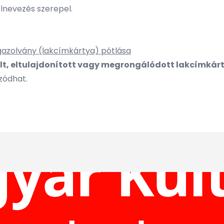
elnevezés szerepel.
igazolvány (lakcímkártya) pótlása
ült, eltulajdonított vagy megrongálódott lakcímkárt
ozódhat.