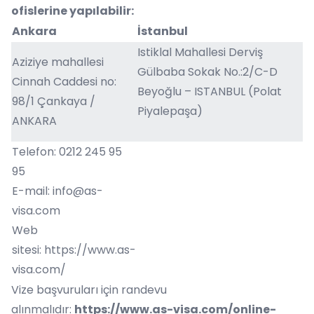
ofislerine yapılabilir:
Ankara
İstanbul
Istiklal Mahallesi Derviş
Aziziye mahallesi
Gülbaba Sokak No.:2/C-D
Cinnah Caddesi no:
Beyoğlu – ISTANBUL (Polat
98/1 Çankaya /
Piyalepaşa)
ANKARA
Telefon: 0212 245 95
95
E-mail:
info@as-
visa.com
Web
sitesi:
https://www.as-
visa.com/
Vize başvuruları için randevu
alınmalıdır:
https://www.as-visa.com/online-