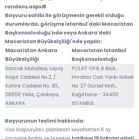
randevu.aspx#
Başvuru sahibi ile görüşmenin gerekli olduğu
durumlarda, görüşme İstanbul'daki Macaristan
Başkonsolosluğu'nda veya Ankara'daki
Macaristan Büyükelçiliği'nde yapılır:
Macaristan Ankara
Macaristan İstanbul
Büyükelçiliği
Başkonsolosluğu
Sancak Mahallesi, Layoş
POLAT OFIS B Blok,
Koşut Caddesi No.2, /
İmrahor Cad. Yankı Sokak
Kahire Caddesi No. 30.,
No: 27 Gürsel Mah.,
06550 Yıldız, Çankaya,
Kağıthane – 34400
ANKARA
ISTANBUL
Başvurunun teslimi hakkında:
Vize başvuruları, planlanan seyahatten 6 ay
öncesine kadar ve hareket
tarihine 15 takvim günü