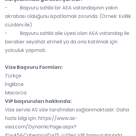
- Başvuru sahibi bir AEA vatandaşının yakın
akrabası olduğunu ispatlamak zorunda. (Örnek: Evlilik
cüzdanı ile)
- Başvuru sahibi aile üyesi olan AEA vatandaşı ile
beraber seyahat etmeli ya da ona katılmak için
yolculuk yapmalı.
Vize Başvuru Formları:
Türkçe
İngilizce
Macarca
VIP başvuruları hakkında:
Vize servisi AS vize tarafından sağlanmaktadır. Daha
fazla bilgi için:
https://www.as-
visa.com/DynamicPage.aspx?
ID=45&CategoryID=15
. Lütfen VIP başvurularında