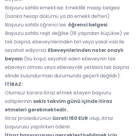
Başvuru sahibi emekli ise: Emeklilik maaşı belgesi
(banka hesap dökümü ya da emekli defteri)
Başvuru sahibi öğrenci ise:
öğrenci belgesi
Başvuru sahibi reşit değilse (18 yaşından küçükse) ve
tek başına, ebeveynlerinden biri veya yasal vasi ile
seyahat ediyorsa:
Ebeveynlerinden noter onaylı
beyanı
(bu koşul, seyahat eden ebeveynin tek
ebeveyn olması veya ebeveynlik yetkisini tek başına
elinde bulundurması durumunda geçerli değildir).
İTİRAZ:
Olumsuz karara itiraz etmek isteyen başvuru
sahiplerinin
sekiz takvim günü içinde itiraz
etmeleri gerekmektedir.
İtiraz prosedürünün
ücreti 160 EUR
olup, itiraz
başvurusu yapılırken ödenir.
İtiraz başvurusunu gerçekleştirebilmek için