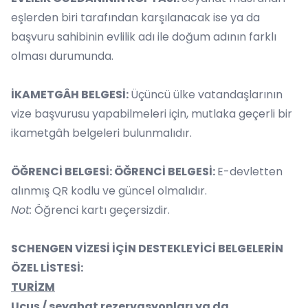
eşlerden biri tarafından karşılanacak ise ya da
başvuru sahibinin evlilik adı ile doğum adının farklı
olması durumunda.
İKAMETGÂH BELGESİ:
Üçüncü ülke vatandaşlarının
vize başvurusu yapabilmeleri için, mutlaka geçerli bir
ikametgâh belgeleri bulunmalıdır.
ÖĞRENCİ BELGESİ: ÖĞRENCİ BELGESİ:
E-devletten
alınmış QR kodlu ve güncel olmalıdır.
Not:
Öğrenci kartı geçersizdir.
SCHENGEN VİZESİ İÇİN DESTEKLEYİCİ BELGELERİN
ÖZEL LİSTESİ:
TURİZM
Uçuş / seyahat rezervasyonları ya da