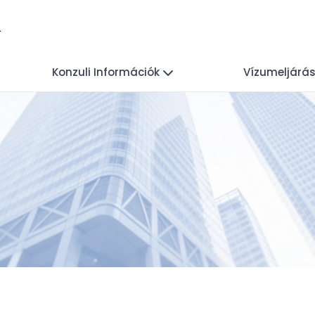
l
Konzuli Információk
Vízumeljárá