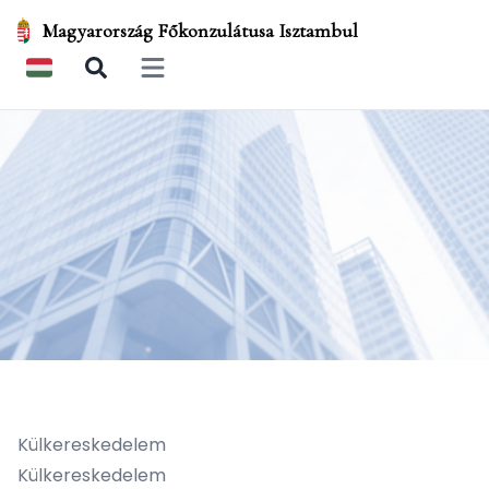
Magyarország Főkonzulátusa Isztambul
Open main menu
Külkereskedelem
Külkereskedelem