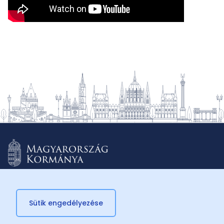
Sütik engedélyezése
© 2026 Külügyminisztérium