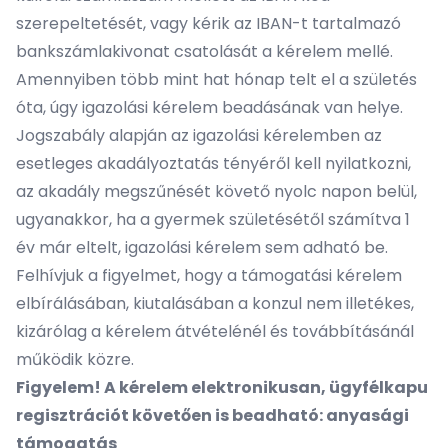
szerepeltetését, vagy kérik az IBAN-t tartalmazó
bankszámlakivonat csatolását a kérelem mellé.
Amennyiben több mint hat hónap telt el a születés
óta, úgy igazolási kérelem beadásának van helye.
Jogszabály alapján az igazolási kérelemben az
esetleges akadályoztatás tényéről kell nyilatkozni,
az akadály megszűnését követő nyolc napon belül,
ugyanakkor, ha a gyermek születésétől számítva 1
év már eltelt, igazolási kérelem sem adható be.
Felhívjuk a figyelmet, hogy a támogatási kérelem
elbírálásában, kiutalásában a konzul nem illetékes,
kizárólag a kérelem átvételénél és továbbításánál
működik közre.
Figyelem! A kérelem elektronikusan, ügyfélkapu
regisztrációt követően is beadható:
anyasági
támogatás