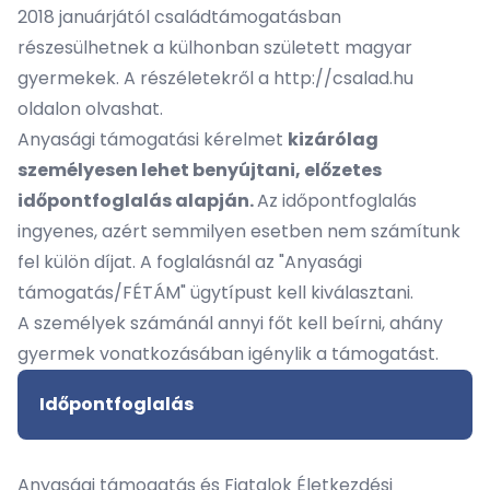
2018 januárjától családtámogatásban
részesülhetnek a külhonban született magyar
gyermekek. A részéletekről a
http://csalad.hu
oldalon olvashat.
Anyasági támogatási kérelmet
kizárólag
személyesen lehet benyújtani, előzetes
időpontfoglalás alapján.
Az időpontfoglalás
ingyenes, azért semmilyen esetben nem számítunk
fel külön díjat. A foglalásnál az "Anyasági
támogatás/FÉTÁM" ügytípust kell kiválasztani.
A személyek számánál annyi főt kell beírni, ahány
gyermek vonatkozásában igénylik a támogatást.
Időpontfoglalás
Anyasági támogatás és Fiatalok Életkezdési