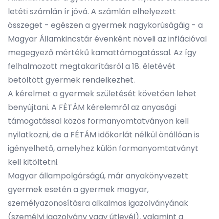
letéti számlán ír jóvá. A számlán elhelyezett
összeget - egészen a gyermek nagykorúságáig - a
Magyar Államkincstár évenként növeli az inflációval
megegyező mértékű kamattámogatással. Az így
felhalmozott megtakarításról a 18. életévét
betöltött gyermek rendelkezhet.
A kérelmet a gyermek születését követően lehet
benyújtani. A FÉTÁM kérelemről az anyasági
támogatással közös formanyomtatványon kell
nyilatkozni, de a FÉTÁM időkorlát nélkül önállóan is
igényelhető, amelyhez külön formanyomtatványt
kell kitöltetni.
Magyar állampolgárságú, már anyakönyvezett
gyermek esetén a gyermek magyar,
személyazonosításra alkalmas igazolványának
(személyi igazolvány vagy útlevél), valamint a