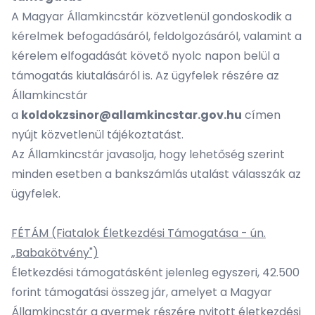
A Magyar Államkincstár közvetlenül gondoskodik a
kérelmek befogadásáról, feldolgozásáról, valamint a
kérelem elfogadását követő nyolc napon belül a
támogatás kiutalásáról is. Az ügyfelek részére az
Államkincstár
a
koldokzsinor@allamkincstar.gov.hu
címen
nyújt közvetlenül tájékoztatást.
Az Államkincstár javasolja, hogy lehetőség szerint
minden esetben a bankszámlás utalást válasszák az
ügyfelek.
FÉTÁM (Fiatalok Életkezdési Támogatása - ún.
„Babakötvény")
Életkezdési támogatásként jelenleg egyszeri, 42.500
forint támogatási összeg jár, amelyet a Magyar
Államkincstár a gyermek részére nyitott életkezdési