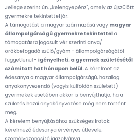
Jellege szerint ún. „kelengyepénz", amely az újszülött
gyermekre tekintettel jár.
A támogatást a magyar származású vagy
magyar
állampolgárságú gyermekre tekintettel
a
támogatásra jogosult vér szerinti anya/
örökbefogadó szülő/gyám - állampolgárságától
függetlenül -
igényelheti, a gyermek születésétől
számított
hat hónapon belül.
A kérelmet az
édesanya a magyar állampolgárságú, hazailag
anyakönyvezendő (vagyis külföldön született)
gyermekek esetében akkor is benyújthatja, ha a
születés hazai anyakönyvezése még nem történt
meg.
A kérelem benyújtásához szükséges iratok:
kérelmező édesanya érvényes útlevele,
személyazonosító igazolványa