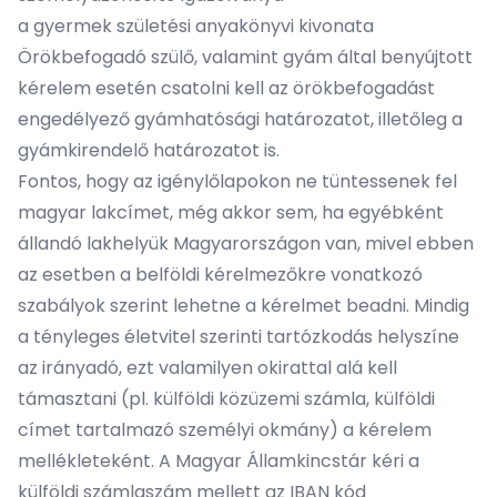
a gyermek születési anyakönyvi kivonata
Örökbefogadó szülő, valamint gyám által benyújtott
kérelem esetén csatolni kell az örökbefogadást
engedélyező gyámhatósági határozatot, illetőleg a
gyámkirendelő határozatot is.
Fontos, hogy az igénylőlapokon ne tüntessenek fel
magyar lakcímet, még akkor sem, ha egyébként
állandó lakhelyük Magyarországon van, mivel ebben
az esetben a belföldi kérelmezőkre vonatkozó
szabályok szerint lehetne a kérelmet beadni. Mindig
a tényleges életvitel szerinti tartózkodás helyszíne
az irányadó, ezt valamilyen okirattal alá kell
támasztani (pl. külföldi közüzemi számla, külföldi
címet tartalmazó személyi okmány) a kérelem
mellékleteként. A Magyar Államkincstár kéri a
külföldi számlaszám mellett az IBAN kód