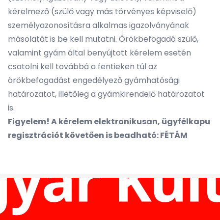
kérelmező (szülő vagy más törvényes képviselő)
személyazonosításra alkalmas igazolványának
másolatát is be kell mutatni. Örökbefogadó szülő,
valamint gyám által benyújtott kérelem esetén
csatolni kell továbbá a fentieken túl az
örökbefogadást engedélyező gyámhatósági
határozatot, illetőleg a gyámkirendelő határozatot
is.
Figyelem! A kérelem elektronikusan, ügyfélkapu
regisztrációt követően is beadható:
FÉTÁM