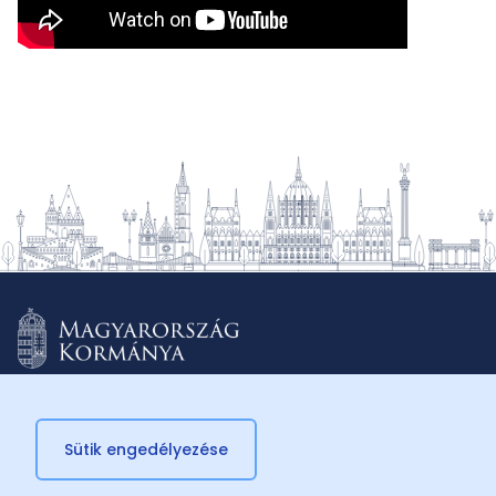
Sütik engedélyezése
© 2026 Külügyminisztérium